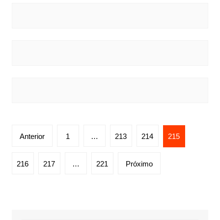
Navegação
Anterior
1
…
213
214
215
por
posts
216
217
…
221
Próximo