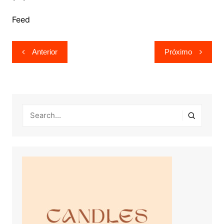
Feed
Navegação
Anterior
Próximo
de
Post