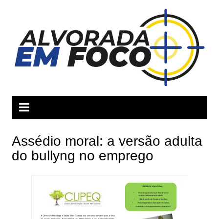
Ir
para
o
conteúdo
Assédio moral: a versão adulta
do bullyng no emprego