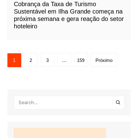
Cobrança da Taxa de Turismo
Sustentável em Ilha Grande começa na
próxima semana e gera reação do setor
hoteleiro
Navegação
1
2
3
…
159
Próximo
por
posts