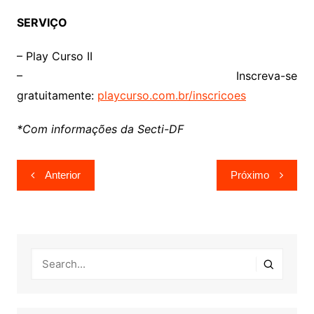
SERVIÇO
– Play Curso II
– Inscreva-se
gratuitamente:
playcurso.com.br/inscricoes
*Com informações da Secti-DF
Navegação
Anterior
Próximo
de
Post