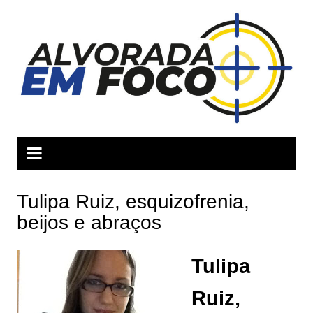
Ir
para
o
conteúdo
Tulipa Ruiz, esquizofrenia,
beijos e abraços
Tulipa
Ruiz,