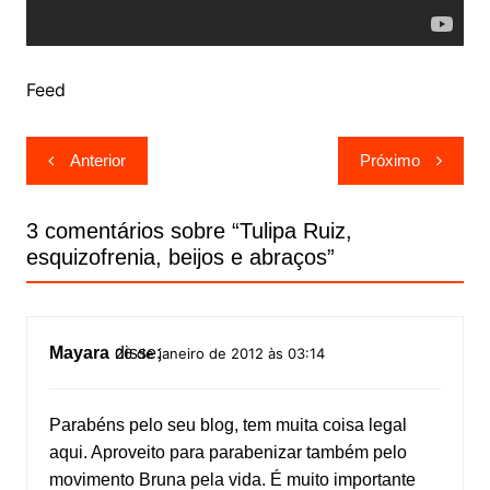
Feed
Navegação
Anterior
Próximo
de
Post
3 comentários sobre “
Tulipa Ruiz,
esquizofrenia, beijos e abraços
”
Mayara
disse:
26 de janeiro de 2012 às 03:14
Parabéns pelo seu blog, tem muita coisa legal
aqui. Aproveito para parabenizar também pelo
movimento Bruna pela vida. É muito importante