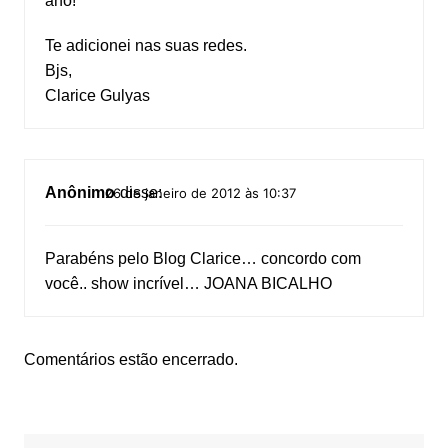
ano!
Te adicionei nas suas redes.
Bjs,
Clarice Gulyas
Anônimo
disse:
26 de janeiro de 2012 às 10:37
Parabéns pelo Blog Clarice… concordo com
você.. show incrível… JOANA BICALHO
Comentários estão encerrado.