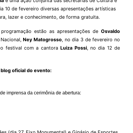
ia
é uma ação conjunta das secretarias de Cultura e
 10 de fevereiro diversas apresentações artísticas
ra, lazer e conhecimento, de forma gratuita.
a programação estão as apresentações de
Osvaldo
 Nacional,
Ney Matogrosso
, no dia 3 de fevereiro no
o festival com a cantora
Luiza Possi
, no dia 12 de
log oficial do evento:
 de imprensa da cerimônia de abertura:
es (dia 27, Eixo Monumental) e Ginásio de Esportes