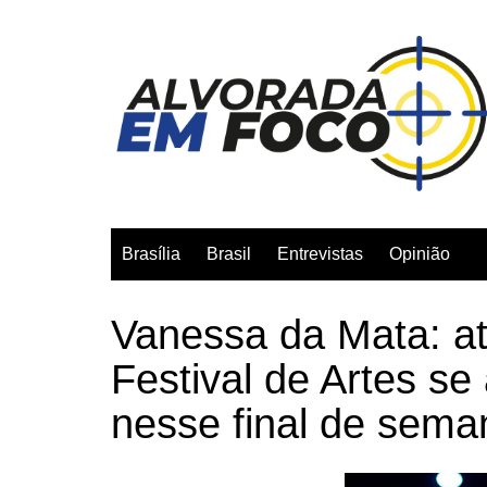
Ir
para
o
conteúdo
Brasília
Brasil
Entrevistas
Opinião
Vanessa da Mata: atr
Festival de Artes se
nesse final de sema