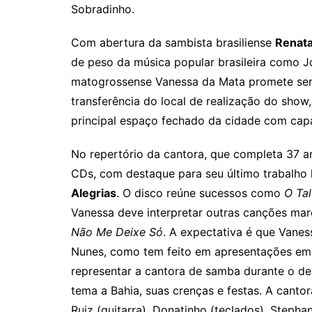
Sobradinho.
Com abertura da sambista brasiliense
Renat
de peso da música popular brasileira como 
matogrossense Vanessa da Mata promete ser 
transferência do local de realização do show
principal espaço fechado da cidade com cap
No repertório da cantora, que completa 37 a
CDs, com destaque para seu último trabalho
Alegrias
. O disco reúne sucessos como
O Tal
Vanessa deve interpretar outras canções ma
Não Me Deixe Só
. A expectativa é que Van
Nunes, como tem feito em apresentações em c
representar a cantora de samba durante o des
tema a Bahia, suas crenças e festas. A can
Ruiz (guitarra), Donatinho (teclados), Stepha