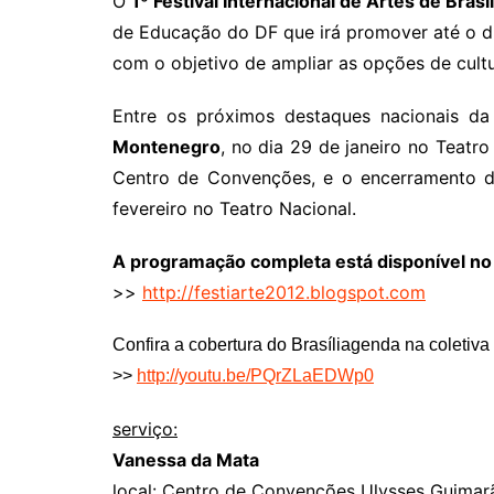
O
1º Festival Internacional de Artes de Brasíl
de Educação do DF que irá promover até o dia
com o objetivo de ampliar as opções de cultu
Entre os próximos destaques nacionais d
Montenegro
, no dia 29 de janeiro no Teatro
Centro de Convenções, e o encerramento d
fevereiro no Teatro Nacional.
A programação completa está disponível no b
>>
http://festiarte2012.blogspot.com
Confira a cobertura do Brasíliagenda na coletiva
>>
http://youtu.be/PQrZLaEDWp0
serviço:
Vanessa da Mata
local: Centro de Convenções Ulysses Guimarã