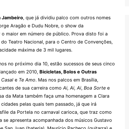
a Jambeiro
, que já dividiu palco com outros nomes
Jorge Aragão e Dudu Nobre, o show da
o maior em número de público. Prova disto foi a
, do Teatro Nacional, para o Centro de Convenções,
acidade máxima de 3 mil lugares.
nos no próximo dia 10, estão sucessos de seus cinco
 lançado em 2010,
Bicicletas, Bolos e Outras
 Casal
e
Te Amo
. Mas nos palcos em Brasília,
rcantes de sua carreira como
Ai, Ai, Ai
,
Boa Sorte
e
essa da Mata também faça uma homenagem a Clara
idades pelas quais tem passado, já que irá
file da Portela no carnaval carioca, que traz como
tora se apresenta acompanhada dos músicos Gustavo
ne San Juan (bateria), Maurício Pacheco (guitarra) e