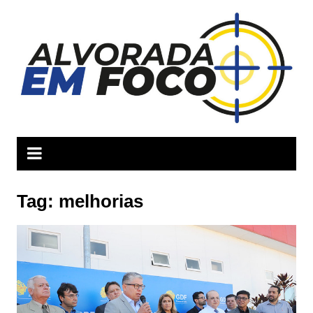
Ir
para
o
conteúdo
Tag:
melhorias