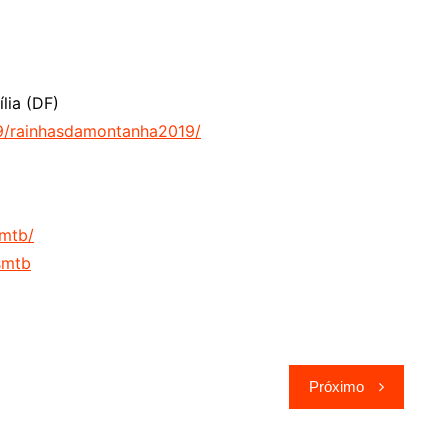
lia (DF)
19/rainhasdamontanha2019/
smtb/
smtb
Próximo