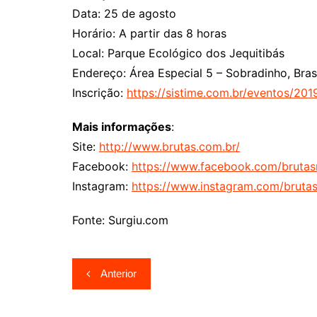
Data: 25 de agosto
Horário: A partir das 8 horas
Local: Parque Ecológico dos Jequitibás
Endereço: Área Especial 5 – Sobradinho, Brasí
Inscrição:
https://sistime.com.br/eventos/20
Mais informações
:
Site:
http://www.brutas.com.br/
Facebook:
https://www.facebook.com/bruta
Instagram:
https://www.instagram.com/bruta
Fonte: Surgiu.com
Navegação
Anterior
de