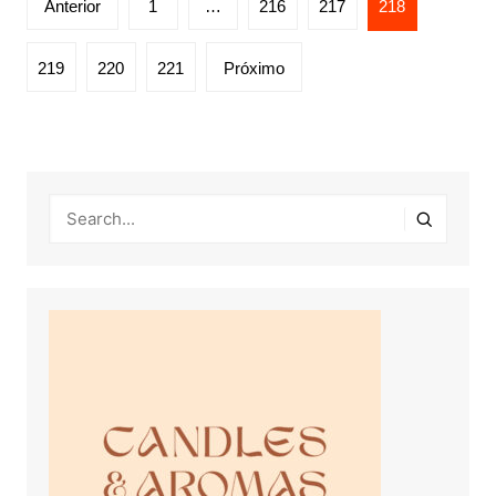
Anterior
1
…
216
217
218
por
posts
219
220
221
Próximo