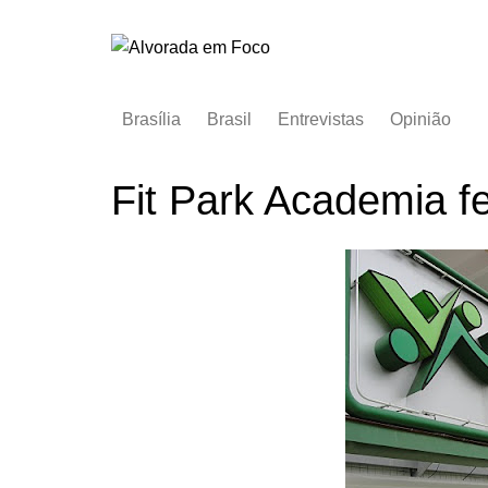
Ir
para
o
conteúdo
Brasília
Brasil
Entrevistas
Opinião
Fit Park Academia f