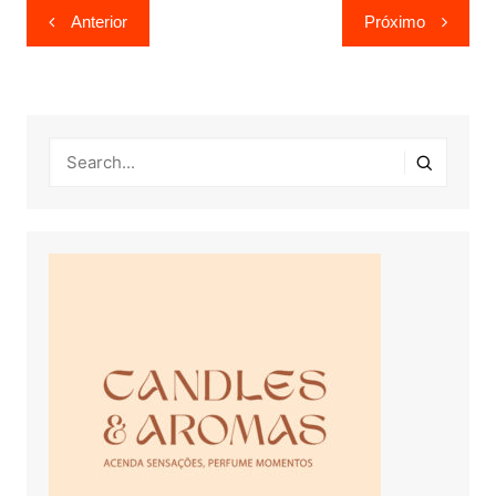
Navegação
Anterior
Próximo
de
Post