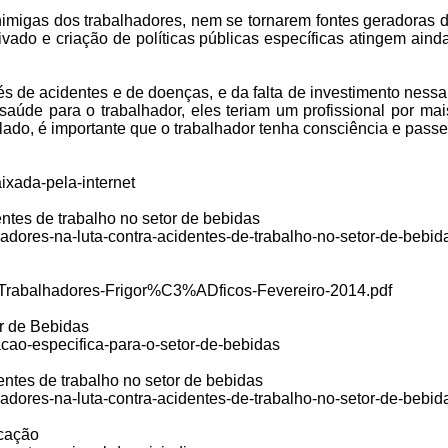
imigas dos trabalhadores, nem se tornarem fontes geradoras d
vado e criação de políticas públicas específicas atingem aind
és de acidentes e de doenças, e da falta de investimento nessa
úde para o trabalhador, eles teriam um profissional por mai
lado, é importante que o trabalhador tenha consciência e passe 
aixada-pela-internet
ntes de trabalho no setor de bebidas
hadores-na-luta-contra-acidentes-de-trabalho-no-setor-de-bebid
il-Trabalhadores-Frigor%C3%ADficos-Fevereiro-2014.pdf
or de Bebidas
acao-especifica-para-o-setor-de-bebidas
entes de trabalho no setor de bebidas
hadores-na-luta-contra-acidentes-de-trabalho-no-setor-de-bebid
icação