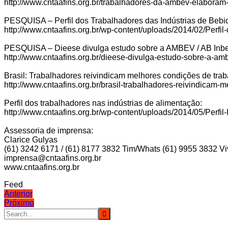
http://www.cntaafins.org.br/trabalhadores-da-ambev-elaboram
PESQUISA – Perfil dos Trabalhadores das Indústrias de Bebid
http://www.cntaafins.org.br/wp-content/uploads/2014/02/Perfi
PESQUISA – Dieese divulga estudo sobre a AMBEV / AB Inb
http://www.cntaafins.org.br/dieese-divulga-estudo-sobre-a-am
Brasil: Trabalhadores reivindicam melhores condições de trab
http://www.cntaafins.org.br/brasil-trabalhadores-reivindicam
Perfil dos trabalhadores nas indústrias de alimentação:
http://www.cntaafins.org.br/wp-content/uploads/2014/05/
Assessoria de imprensa:
Clarice Gulyas
(61) 3242 6171 / (61) 8177 3832 Tim/Whats (61) 9955 3832 V
imprensa@cntaafins.org.br
www.cntaafins.org.br
Feed
Navegação
Anterior
Próximo
de
Post