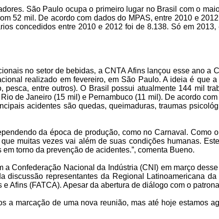
alhadores. São Paulo ocupa o primeiro lugar no Brasil com o m
com 52 mil. De acordo com dados do MPAS, entre 2010 e 2012, 
os concedidos entre 2010 e 2012 foi de 8.138. Só em 2013, en
cionais no setor de bebidas, a CNTA Afins lançou esse ano a
ional realizado em fevereiro, em São Paulo. A ideia é que a
ão, pesca, entre outros). O Brasil possui atualmente 144 mil t
 Rio de Janeiro (15 mil) e Pernambuco (11 mil). De acordo com
ncipais acidentes são quedas, queimaduras, traumas psicológ
, dependendo da época de produção, como no Carnaval. Como 
 que muitas vezes vai além de suas condições humanas. Este é
 em torno da prevenção de acidentes.”, comenta Bueno.
 a Confederação Nacional da Indústria (CNI) em março desse a
 da discussão representantes da Regional Latinoamericana da 
 e Afins (FATCA). Apesar da abertura de diálogo com o patrona
amos a marcação de uma nova reunião, mas até hoje estamos a