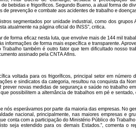
 de bebidas e frigoríficos. Segundo Bueno, a atual forma de di
s de prevenção e combate aos acidentes de trabalho e doenças
istros segmentados por unidade industrial, como dos grupos Am
a atualmente na página oficial do INSS”, critica.
 de forma eficaz nesta luta, que envolve mais de 144 mil trabal
s informações de forma mais específica e transparente. Aprov
do Trabalho também é outro fator que tem dificultado nosso tr
ocumento assinado pela CNTA Afins.
ica voltada para os frigoríficos, principal setor em número 
rações e sindicatos da categoria, resultou na conquista da No
R prever novas medidas de segurança e saúde no trabalho em
s que possibilitem a alternância de trabalhos em pé e sentado
 nós esperávamos por parte da maioria das empresas. No gera
iculdade nacional, principalmente, nas maiores empresas e g
 que conta com a participação do Ministério Público do Trabal
ue isto seja estendido para os demais Estados.”, comenta o 