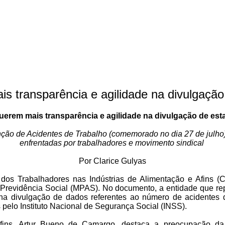
 transparência e agilidade na divulgação 
erem mais transparência e agilidade na divulgação de estat
ão de Acidentes de Trabalho (comemorado no dia 27 de julho) 
enfrentadas por trabalhadores e movimento sindical
Por Clarice Gulyas
os Trabalhadores nas Indústrias de Alimentação e Afins (CN
a Previdência Social (MPAS). No documento, a entidade que rep
 na divulgação de dados referentes ao número de acidentes 
 pelo Instituto Nacional de Segurança Social (INSS).
ins, Artur Bueno de Camargo, destaca a preocupação da e