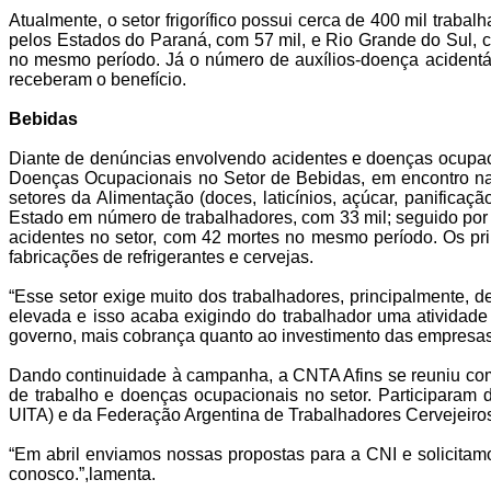
Atualmente, o setor frigorífico possui cerca de 400 mil trab
pelos Estados do Paraná, com 57 mil, e Rio Grande do Sul, 
no mesmo período. Já o número de auxílios-doença acidentári
receberam o benefício.
Bebidas
Diante de denúncias envolvendo acidentes e doenças ocupa
Doenças Ocupacionais no Setor de Bebidas, em encontro nac
setores da Alimentação (doces, laticínios, açúcar, panificaç
Estado em número de trabalhadores, com 33 mil; seguido por
acidentes no setor, com 42 mortes no mesmo período. Os pri
fabricações de refrigerantes e cervejas.
“Esse setor exige muito dos trabalhadores, principalmente
elevada e isso acaba exigindo do trabalhador uma atividade
governo, mais cobrança quanto ao investimento das empresas
Dando continuidade à campanha, a CNTA Afins se reuniu com
de trabalho e doenças ocupacionais no setor. Participaram
UITA) e da Federação Argentina de Trabalhadores Cervejeiros
“Em abril enviamos nossas propostas para a CNI e solicit
conosco.”,lamenta.