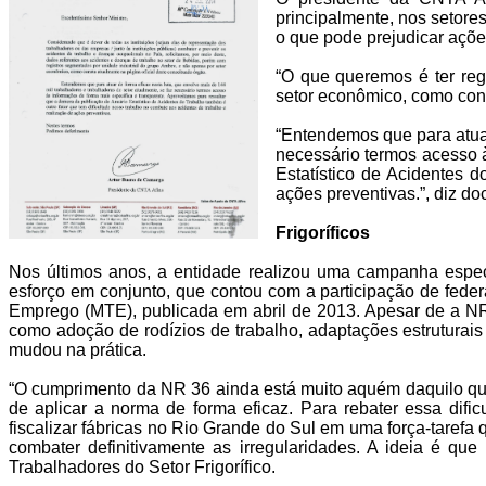
principalmente, nos setores
o que pode prejudicar açõe
“O que queremos é ter reg
setor econômico, como const
“Entendemos que para atuar
necessário termos acesso à
Estatístico de Acidentes 
ações preventivas.”, diz d
Frigoríficos
Nos últimos anos, a entidade realizou uma campanha específ
esforço em conjunto, que contou com a participação de fede
Emprego (MTE), publicada em abril de 2013. Apesar de a N
como adoção de rodízios de trabalho, adaptações estruturai
mudou na prática.
“O cumprimento da NR 36 ainda está muito aquém daquilo que
de aplicar a norma de forma eficaz. Para rebater essa dif
fiscalizar fábricas no Rio Grande do Sul em uma força-tarefa
combater definitivamente as irregularidades. A ideia é q
Trabalhadores do Setor Frigorífico.