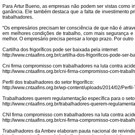
Para Artur Bueno, as empresas não podem ser vistas como in
ganância. Ele também destaca que a falta de investimento pri
trabalhadores.
“Os empresários precisam ter consciência de que não é atrav
em melhores condições de trabalho, com mais segurança e sa
melhor. O empresário precisa pensar a longo prazo. Por outro 
Cartilha dos frigoríficos pode ser baixada pela internet
http://www.cntaafins.org.br/cartilha-dos-frigorificos-pode-ser-b
Cni firma compromisso com trabalhadores na luta contra acide
http://www.cntaafins.org.br/cni-firma-compromisso-com-trabal
Perfil dos trabalhadores do setor frigorífico:
http://www.cntaafins.org.br/wp-content/uploads/2014/02/Perf
Trabalhadores querem regulamentação específica para o set
http://www.cntaafins.org.br/trabalhadores-querem-regulament
CNI firma compromisso com trabalhadores na luta contra acid
http://www.cntaafins.org.br/cni-firma-compromisso-com-trabal
Trabalhadores da Ambev elaboram pauta nacional de reivind