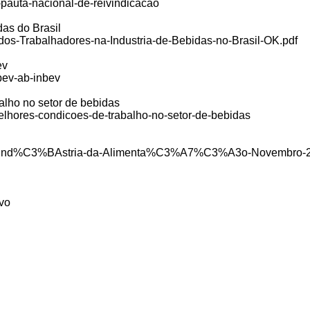
-pauta-nacional-de-reivindicacao
as do Brasil
l-dos-Trabalhadores-na-Industria-de-Bebidas-no-Brasil-OK.pdf
ev
bev-ab-inbev
alho no setor de bebidas
-melhores-condicoes-de-trabalho-no-setor-de-bebidas
Perfil-Ind%C3%BAstria-da-Alimenta%C3%A7%C3%A3o-Novembro-
ivo