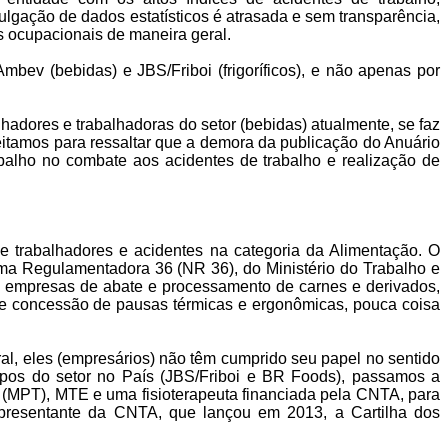
vulgação de dados estatísticos é atrasada e sem transparência,
 ocupacionais de maneira geral.
bev (bebidas) e JBS/Friboi (frigoríficos), e não apenas por
hadores e trabalhadoras do setor (bebidas) atualmente, se faz
eitamos para ressaltar que a demora da publicação do Anuário
abalho no combate aos acidentes de trabalho e realização de
de trabalhadores e acidentes na categoria da Alimentação. O
rma Regulamentadora 36 (NR 36), do Ministério do Trabalho e
 empresas de abate e processamento de carnes e derivados,
, e concessão de pausas térmicas e ergonômicas, pouca coisa
l, eles (empresários) não têm cumprido seu papel no sentido
rupos do setor no País (JBS/Friboi e BR Foods), passamos a
ho (MPT), MTE e uma fisioterapeuta financiada pela CNTA, para
representante da CNTA, que lançou em 2013, a Cartilha dos