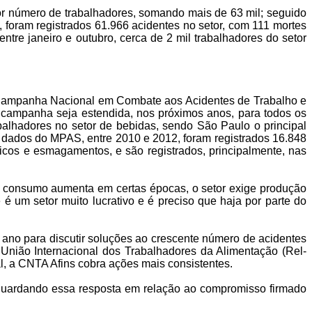
aior número de trabalhadores, somando mais de 63 mil; seguido
foram registrados 61.966 acidentes no setor, com 111 mortes
tre janeiro e outubro, cerca de 2 mil trabalhadores do setor
 Campanha Nacional em Combate aos Acidentes de Trabalho e
 campanha seja estendida, nos próximos anos, para todos os
rabalhadores no setor de bebidas, sendo São Paulo o principal
 dados do MPAS, entre 2010 e 2012, foram registrados 16.848
icos e esmagamentos, e são registrados, principalmente, nas
o consumo aumenta em certas épocas, o setor exige produção
 um setor muito lucrativo e é preciso que haja por parte do
no para discutir soluções ao crescente número de acidentes
União Internacional dos Trabalhadores da Alimentação (Rel-
l, a CNTA Afins cobra ações mais consistentes.
guardando essa resposta em relação ao compromisso firmado