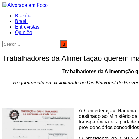
Ir
para
Brasília
o
Brasil
conteúdo
Entrevistas
Opinião
Trabalhadores da Alimentação querem mais
Trabalhadores da Alimentação qu
Requerimento em visibilidade ao Dia Nacional de Prevenç
A Confederação Nacional d
destinado ao Ministério d
transparência e agilidade
previdenciários concedidos
O presidente da CNTA Af