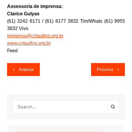
Assessoria de imprensa:
Clarice Gulyas
(61) 3242 6171 / (61) 8177 3832 Tim/Whats (61) 9955
3832 Vivo
imprensa@cntaafins.org.br
www.cntaafins.org.br
Feed
Navegação
Anterior
Próximo
de
Post