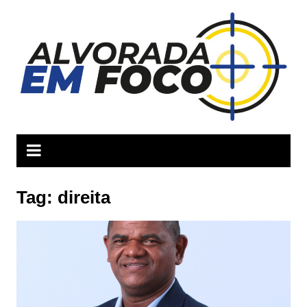
Ir
para
o
conteúdo
Tag:
direita