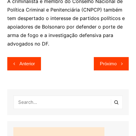
A criminalista e membro do Conselho Nacional de
Política Criminal e Penitenciária (CNPCP) também
tem despertado o interesse de partidos políticos e
apoiadores de Bolsonaro por defender o porte de
arma de fogo e a investigação defensiva para
advogados no DF.
Navegação
Anterior
Próximo
de
Post