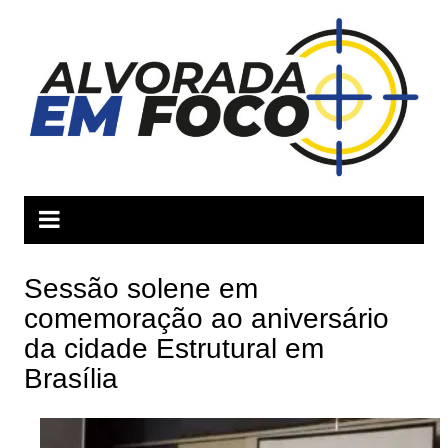
Ir
para
o
conteúdo
Sessão solene em
comemoração ao aniversário
da cidade Estrutural em
Brasília