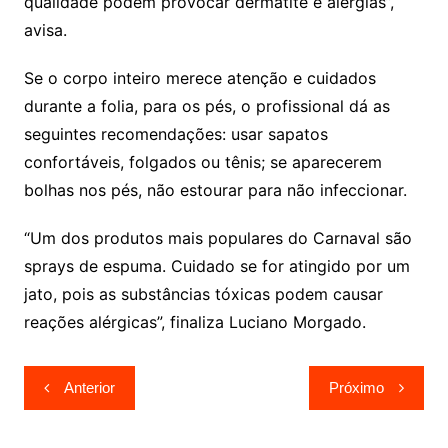
qualidade podem provocar dermatite e alergias”,
avisa.
Se o corpo inteiro merece atenção e cuidados
durante a folia, para os pés, o profissional dá as
seguintes recomendações: usar sapatos
confortáveis, folgados ou tênis; se aparecerem
bolhas nos pés, não estourar para não infeccionar.
“Um dos produtos mais populares do Carnaval são
sprays de espuma. Cuidado se for atingido por um
jato, pois as substâncias tóxicas podem causar
reações alérgicas”, finaliza Luciano Morgado.
Navegação
Anterior
Próximo
de
Post