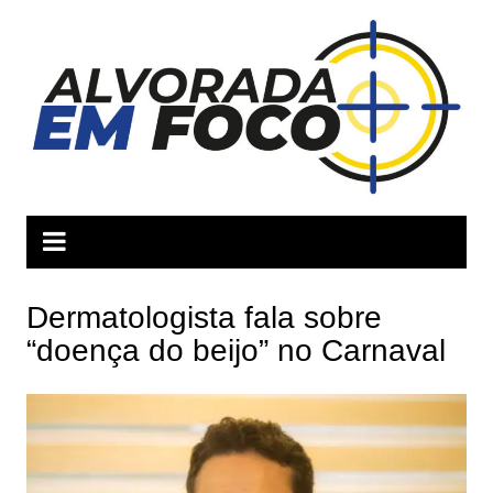
Ir
para
o
conteúdo
Dermatologista fala sobre
“doença do beijo” no Carnaval