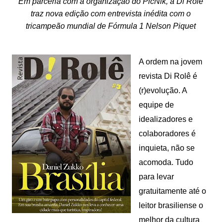
Em parceria com a organização do PicNik, a Di Rolê
traz nova edição com entrevista inédita com o
tricampeão mundial de Fórmula 1 Nelson Piquet
A ordem na jovem
revista Di Rolê é
(r)evolução. A
equipe de
idealizadores e
colaboradores é
inquieta, não se
acomoda. Tudo
para levar
gratuitamente até o
leitor brasiliense o
melhor da cultura