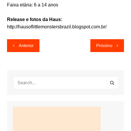
Faixa etária: 6 a 14 anos
Release e fotos da Haus:
http://hausoflittlemonstersbrazil.blogspot.com.br/
Navegação
Anterior
Próximo
de
Post