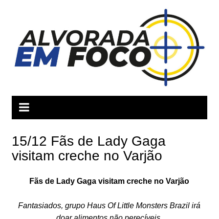
Ir
para
o
conteúdo
15/12 Fãs de Lady Gaga
visitam creche no Varjão
Fãs de Lady Gaga visitam creche no Varjão
Fantasiados, grupo Haus Of Little Monsters Brazil irá
doar alimentos não perecíveis