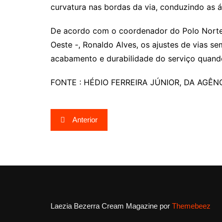
curvatura nas bordas da via, conduzindo as á
De acordo com o coordenador do Polo Nort
Oeste -, Ronaldo Alves, os ajustes de vias
acabamento e durabilidade do serviço quando 
FONTE : HÉDIO FERREIRA JÚNIOR, DA AGÊNC
Navegação
Anterior
de
Post
Laezia Bezerra
Cream Magazine por
Themebeez