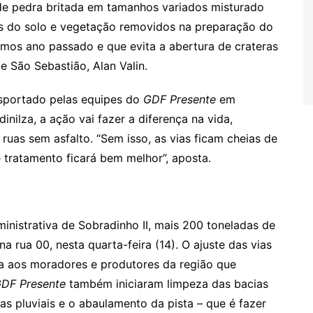
e pedra britada em tamanhos variados misturado
tes do solo e vegetação removidos na preparação do
zemos ano passado e que evita a abertura de crateras
de São Sebastião, Alan Valin.
nsportado pelas equipes do
GDF Presente
em
inilza, a ação vai fazer a diferença na vida,
 ruas sem asfalto. “Sem isso, as vias ficam cheias de
 tratamento ficará bem melhor”, aposta.
inistrativa de Sobradinho II, mais 200 toneladas de
 rua 00, nesta quarta-feira (14). O ajuste das vias
da aos moradores e produtores da região que
DF Presente
também iniciaram limpeza das bacias
s pluviais e o abaulamento da pista – que é fazer