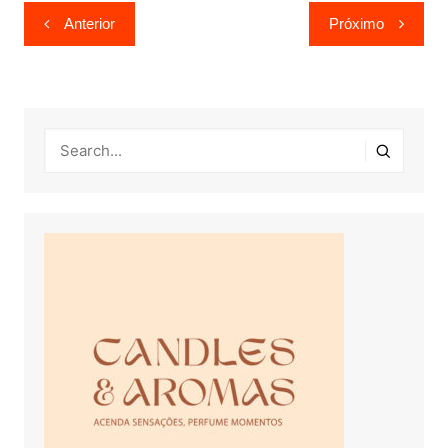
Navegação
Anterior
Próximo
de
Post