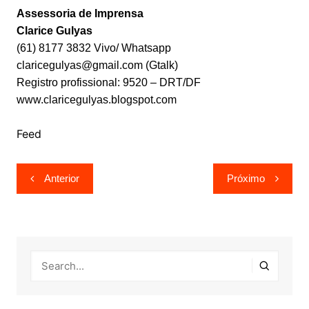
Assessoria de Imprensa
Clarice Gulyas
(61) 8177 3832 Vivo/ Whatsapp
claricegulyas@gmail.com (Gtalk)
Registro profissional: 9520 – DRT/DF
www.claricegulyas.blogspot.com
Feed
Navegação
Anterior
Próximo
de
Post