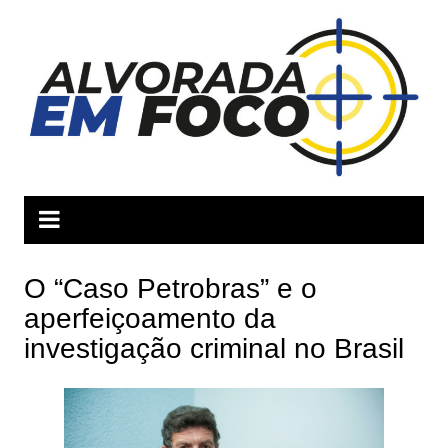
Ir
para
o
conteúdo
O “Caso Petrobras” e o
aperfeiçoamento da
investigação criminal no Brasil