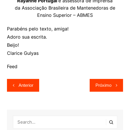
Rayanne Portugal
é assessora de imprensa
da
Associação Brasileira de Mantenedoras de
Ensino Superior – ABMES
Parabéns pelo texto, amiga!
Adoro sua escrita.
Beijo!
Clarice Gulyas
Feed
Navegação
Anterior
Próximo
de
Post