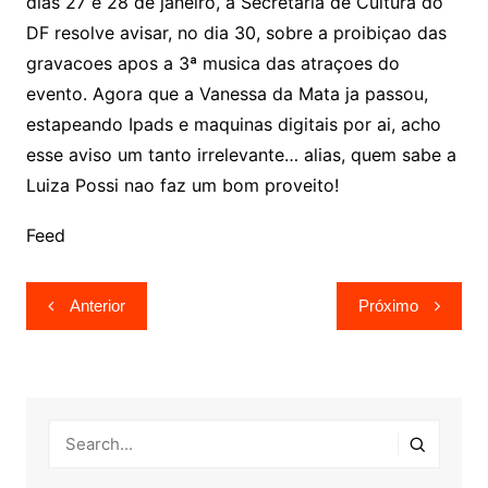
dias 27 e 28 de janeiro, a Secretaria de Cultura do
DF resolve avisar, no dia 30, sobre a proibiçao das
gravacoes apos a 3ª musica das atraçoes do
evento. Agora que a Vanessa da Mata ja passou,
estapeando Ipads e maquinas digitais por ai, acho
esse aviso um tanto irrelevante… alias, quem sabe a
Luiza Possi nao faz um bom proveito!
Feed
Navegação
Anterior
Próximo
de
Post