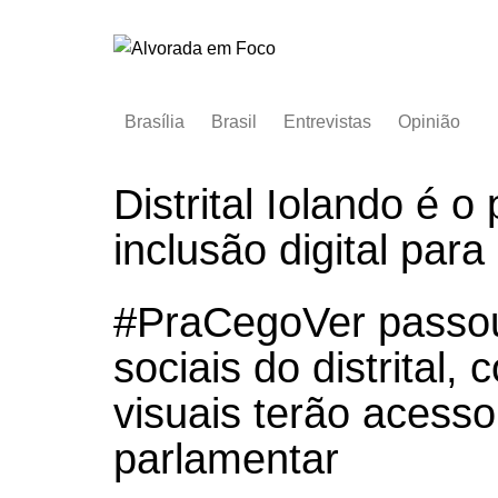
Ir
para
o
conteúdo
Brasília
Brasil
Entrevistas
Opinião
Distrital Iolando é o
inclusão digital para
#PraCegoVer passou
sociais do distrital,
visuais terão acess
parlamentar