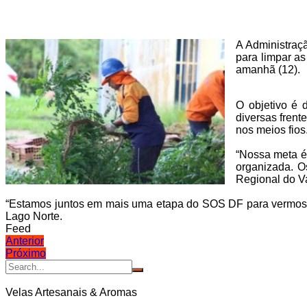
A Administraçã
para limpar as
amanhã (12).
O objetivo é 
diversas frent
nos meios fios
“Nossa meta é 
organizada. O
Regional do Va
“Estamos juntos em mais uma etapa do SOS DF para vermos to
Lago Norte.
Feed
Navegação
Anterior
Próximo
de
Post
Velas Artesanais & Aromas