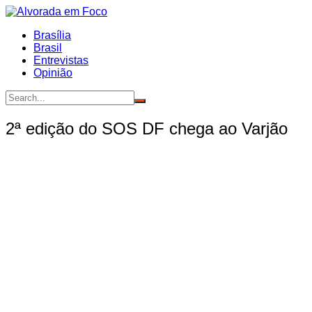
Ir
para
Brasília
o
Brasil
conteúdo
Entrevistas
Opinião
2ª edição do SOS DF chega ao Varjão