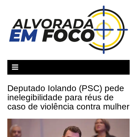
Ir
para
o
conteúdo
Deputado Iolando (PSC) pede
inelegibilidade para réus de
caso de violência contra mulher