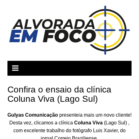
Ir
para
o
conteúdo
Confira o ensaio da clínica
Coluna Viva (Lago Sul)
Gulyas Comunicação
presenteia mais um novo cliente!
Desta vez, clicamos a clínica
Coluna Viva
(Lago Sul) ,
com excelente trabalho do fotógrafo Luis Xavier, do
jornal Correio Braziliense.