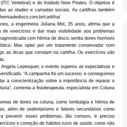
(ITC Vertebral) e do Instituto New Pilates. O objetivo é
odas as idades e camadas sociais. As cartilhas também
.herniadedisco.com.br/cartilha/
nos, a engenheira Juliana Mol, 35 anos, afirma que a
ca de exercícios e dar mais visibilidade aos problemas
iagnosticada com hérnia de disco, sentia dores horríveis
édico. Mas optei por um tratamento conservador com
 sigo as dicas que constam na cartilha. Os exercícios são
ta.
 Angela Lepesquer, o evento superou as expectativas e
diversificado. “A campanha foi um sucesso, e conseguimos
tar a conscientização sobre a importância de reparar o
una”, comenta a fisioterapeuta, especialista em Coluna
lemas de dores na coluna, como lombalgia e hérnia de
ais, além de sedentarismo e fatores secundários como
ara prevenir esses problemas, tão comuns, é preciso
exercícios e correção de hábitos ruins de saúde, como não