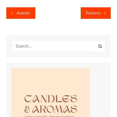
Navegação
Anterior
Próximo
de
Post