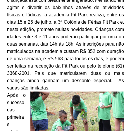
criançada está completamente enganado. Pensando em
agitar e divertir os baixinhos através de atividades
físicas e lúdicas, a academia Fit Park realiza, entre os
dias 15 e 26 de julho, a 3ª Colônia de Férias Fit Park e,
nesta edição, promete muitas novidades. Crianças com
idades entre 3 e 11 anos poderão participar por uma ou
duas semanas, das 14h às 18h. As inscrições para não
matriculados na academia custam R$ 352 com duração
de uma semana, e R$ 563 para todos os dias, e podem
ser feitas na recepção da Fit Park ou pelo telefone (61)
3368-2001. Pais que matricularem duas ou mais
crianças ainda ganham um desconto especial. As
vagas são limitadas.
Após o
sucesso
das
primeira
s