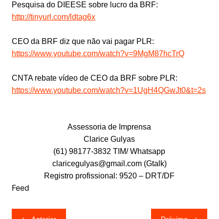
Pesquisa do DIEESE sobre lucro da BRF:
http://tinyurl.com/ldtag6x
CEO da BRF diz que não vai pagar PLR:
https://www.youtube.com/watch?v=9MgM87hcTrQ
CNTA rebate vídeo de CEO da BRF sobre PLR:
https://www.youtube.com/watch?v=1UgH4QGwJt0&t=2s
Assessoria de Imprensa
Clarice Gulyas
(61) 98177-3832 TIM/ Whatsapp
claricegulyas@gmail.com (Gtalk)
Registro profissional: 9520 – DRT/DF
Feed
Navegação