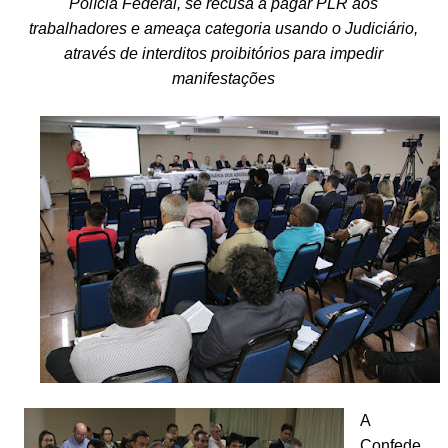
Polícia Federal, se recusa a pagar PLR aos
trabalhadores e ameaça categoria usando o Judiciário,
através de interditos proibitórios para impedir
manifestações
A
Confede