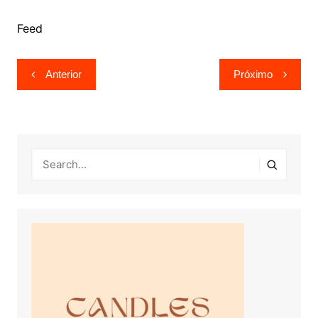
Feed
Navegação
Anterior
Próximo
de
Post