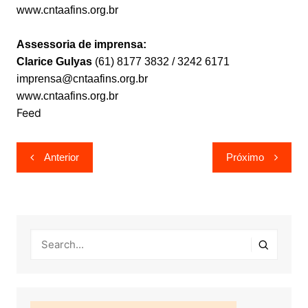
www.cntaafins.org.br
Assessoria de imprensa:
Clarice Gulyas
(61) 8177 3832 / 3242 6171
imprensa@cntaafins.org.br
www.cntaafins.org.br
Feed
Navegação
Anterior
Próximo
de
Post