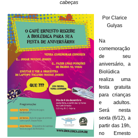
cabeças
Por Clarice
Gulyas
Na
comemoração
de seu
aniversário, a
Biolúdica
realiza uma
festa gratuita
para crianças
e adultos.
Será nesta
sexta (6/12), a
partir das 19h,
no Ernesto