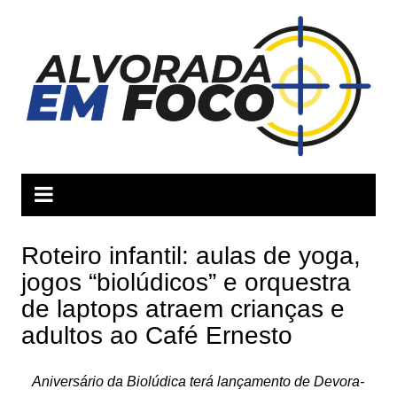
Ir
para
o
conteúdo
Roteiro infantil: aulas de yoga,
jogos “biolúdicos” e orquestra
de laptops atraem crianças e
adultos ao Café Ernesto
Aniversário da Biolúdica terá lançamento de Devora-