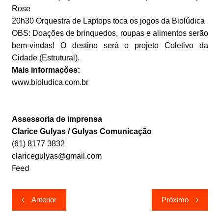
Rose
20h30 Orquestra de Laptops toca os jogos da Biolúdica
OBS: Doações de brinquedos, roupas e alimentos serão
bem-vindas! O destino será o projeto Coletivo da
Cidade (Estrutural).
Mais informações:
www.bioludica.com.br
Assessoria de imprensa
Clarice Gulyas / Gulyas Comunicação
(61) 8177 3832
claricegulyas@gmail.com
Feed
Navegação
Anterior
Próximo
de