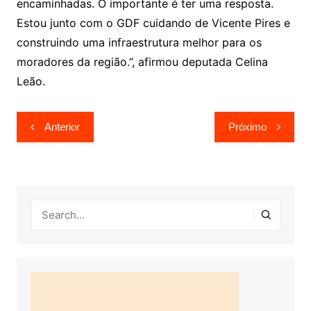
encaminhadas. O importante é ter uma resposta.
Estou junto com o GDF cuidando de Vicente Pires e
construindo uma infraestrutura melhor para os
moradores da região.”, afirmou deputada Celina
Leão.
Navegação
Anterior
Próximo
de
Post