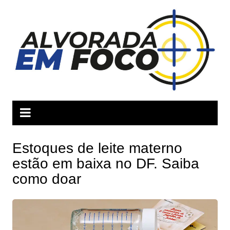
Ir
para
o
conteúdo
Estoques de leite materno
estão em baixa no DF. Saiba
como doar