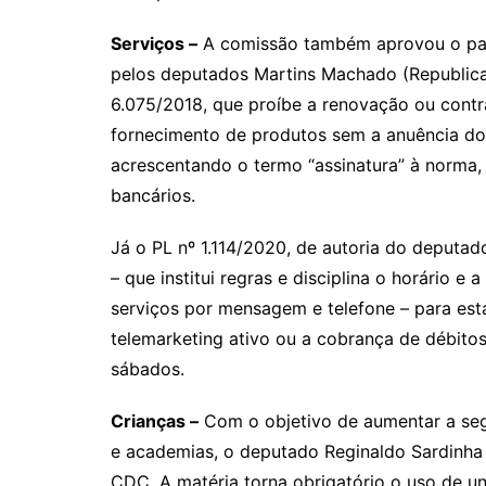
Serviços –
A comissão também aprovou o pare
pelos deputados Martins Machado (Republican
6.075/2018, que proíbe a renovação ou contr
fornecimento de produtos sem a anuência do c
acrescentando o termo “assinatura” à norma, 
bancários.
Já o PL nº 1.114/2020, de autoria do deputad
– que institui regras e disciplina o horário e
serviços por mensagem e telefone – para est
telemarketing ativo ou a cobrança de débito
sábados.
Crianças –
Com o objetivo de aumentar a seg
e academias, o deputado Reginaldo Sardinha 
CDC. A matéria torna obrigatório o uso de uni