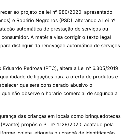
cer ao projeto de lei nº 980/2020, apresentado
os) e Robério Negreiros (PSD), alterando a Lei nº
atação automática de prestação de serviços ou
onsumidor. A matéria visa corrigir o texto legal
para distinguir da renovação automática de serviços
o Eduardo Pedrosa (PTC), altera a Lei nº 6.305/2019
 a quantidade de ligações para a oferta de produtos e
abelecer que será considerado abusivo o
s que não observe o horário comercial de segunda a
urança das crianças em locais como brinquedotecas
(Avante) propôs o PL nº 1.129/2020, acatado pela
forme, colete, etiqueta ou crachá de identificação