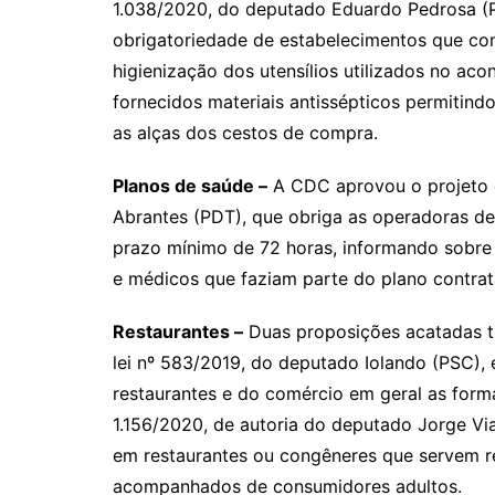
1.038/2020, do deputado Eduardo Pedrosa (PT
obrigatoriedade de estabelecimentos que co
higienização dos utensílios utilizados no ac
fornecidos materiais antissépticos permitind
as alças dos cestos de compra.
Planos de saúde –
A CDC aprovou o projeto d
Abrantes (PDT), que obriga as operadoras de 
prazo mínimo de 72 horas, informando sobre 
e médicos que faziam parte do plano contrat
Restaurantes –
Duas proposições acatadas tr
lei nº 583/2019, do deputado Iolando (PSC), 
restaurantes e do comércio em geral as form
1.156/2020, de autoria do deputado Jorge Vi
em restaurantes ou congêneres que servem ref
acompanhados de consumidores adultos.