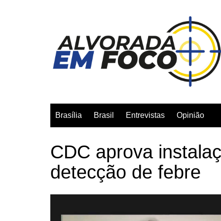
Ir
para
o
conteúdo
Brasília
Brasil
Entrevistas
Opinião
CDC aprova instala
detecção de febre