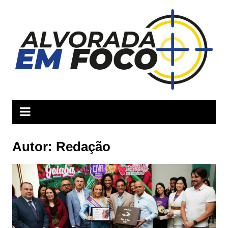
Ir
para
o
conteúdo
Autor:
Redação