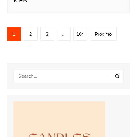
MPB
Navegação
1
2
3
…
104
Próximo
por
posts