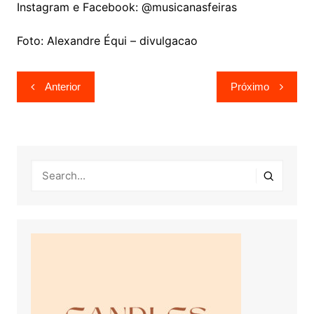
Instagram e Facebook: @musicanasfeiras
Foto: Alexandre Équi – divulgacao
Navegação
Anterior
Próximo
de
Post