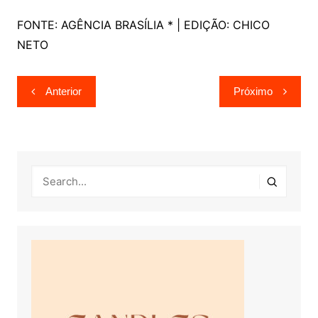
FONTE: AGÊNCIA BRASÍLIA * | EDIÇÃO: CHICO
NETO
Navegação
Anterior
Próximo
de
Post