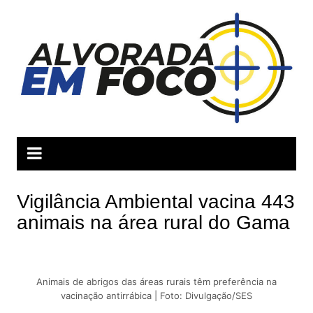
Ir
para
o
conteúdo
Vigilância Ambiental vacina 443
animais na área rural do Gama
Animais de abrigos das áreas rurais têm preferência na
vacinação antirrábica | Foto: Divulgação/SES