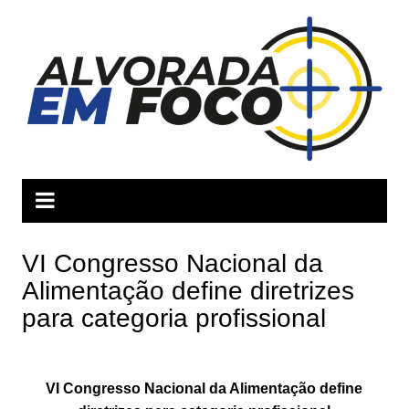
Ir
para
o
conteúdo
VI Congresso Nacional da
Alimentação define diretrizes
para categoria profissional
VI Congresso Nacional da Alimentação define