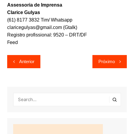
Assessoria de Imprensa
Clarice Gulyas
(61) 8177 3832 Tim/ Whatsapp
claricegulyas@gmail.com (Gtalk)
Registro profissional: 9520 – DRT/DF
Feed
Navegação
Anterior
Próximo
de
Post