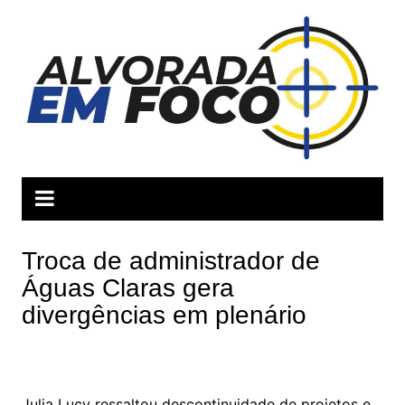
Ir
para
o
conteúdo
Troca de administrador de
Águas Claras gera
divergências em plenário
Julia Lucy ressaltou descontinuidade de projetos e