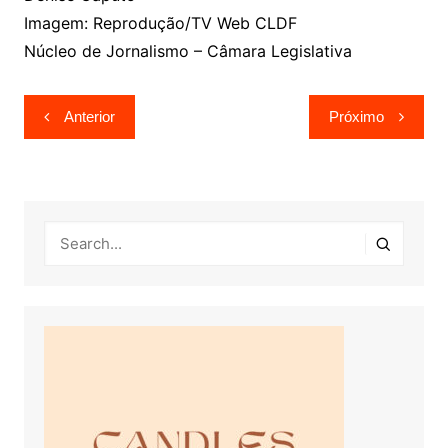
Imagem: Reprodução/TV Web CLDF
Núcleo de Jornalismo – Câmara Legislativa
Navegação
Anterior
Próximo
de
Post