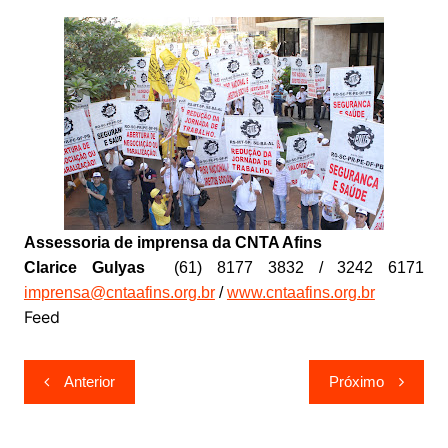
Assessoria de imprensa da CNTA Afins
Clarice Gulyas
(61) 8177 3832 / 3242 6171
imprensa@cntaafins.org.br
/
www.cntaafins.org.br
Feed
Navegação
Anterior
Próximo
de
Post