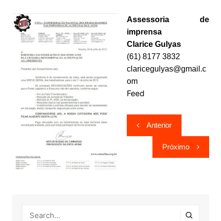
Assessoria de
imprensa
Clarice Gulyas
(61) 8177 3832
claricegulyas@gmail.c
om
Feed
Navegação
Anterior
de
Próximo
Post