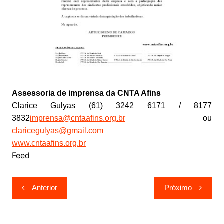
Assessoria de imprensa da CNTA Afins
Clarice Gulyas (61) 3242 6171 / 8177
3832
imprensa@cntaafins.org.br
ou
claricegulyas@gmail.com
www.cntaafins.org.br
Feed
Navegação
Anterior
Próximo
de
Post