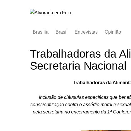
Ir
para
o
conteúdo
Brasília
Brasil
Entrevistas
Opinião
Trabalhadoras da A
Secretaria Nacional
Trabalhadoras da Aliment
Inclusão de cláusulas específicas que ben
conscientização contra o assédio moral e sexua
pela secretaria no encerramento da 1ª Confer