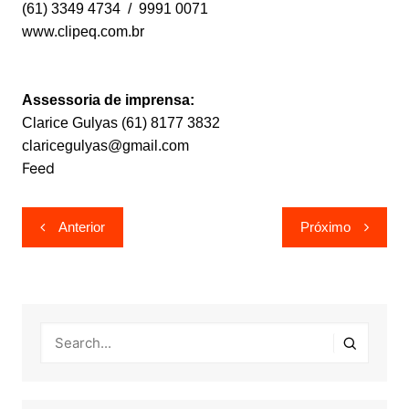
(61) 3349 4734 / 9991 0071
www.clipeq.com.br
Assessoria de imprensa:
Clarice Gulyas (61) 8177 3832
claricegulyas@gmail.com
Feed
Navegação
Anterior
Próximo
de
Post