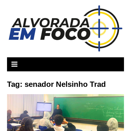
Ir
para
o
conteúdo
Tag:
senador Nelsinho Trad