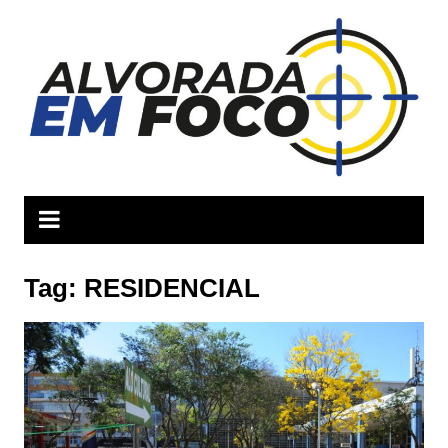
Ir
para
o
conteúdo
Tag:
RESIDENCIAL