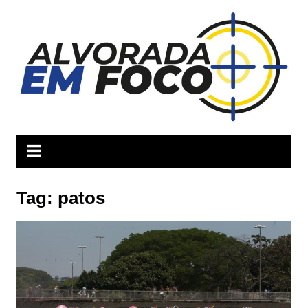
Ir
para
o
conteúdo
Tag:
patos